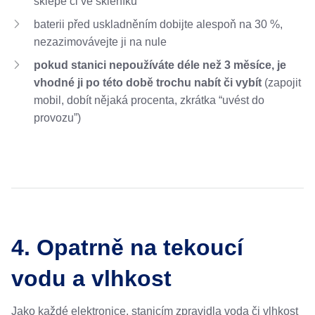
sklepě či ve skleníku
baterii před uskladněním dobijte alespoň na 30 %,
nezazimovávejte ji na nule
pokud stanici nepoužíváte déle než 3 měsíce, je
vhodné ji po této době trochu nabít či vybít
(zapojit
mobil, dobít nějaká procenta, zkrátka “uvést do
provozu”)
4. Opatrně na tekoucí
vodu a vlhkost
Jako každé elektronice, stanicím zpravidla voda či vlhkost