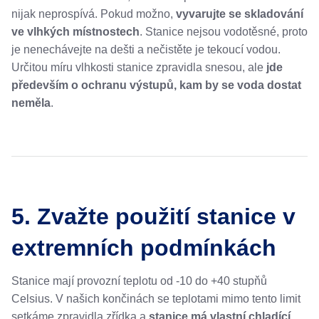
nijak neprospívá. Pokud možno,
vyvarujte se skladování
ve vlhkých místnostech
. Stanice nejsou vodotěsné, proto
je nenechávejte na dešti a nečistěte je tekoucí vodou.
Určitou míru vlhkosti stanice zpravidla snesou, ale
jde
především o ochranu výstupů, kam by se voda dostat
neměla
.
5. Zvažte použití stanice v
extremních podmínkách
Stanice mají provozní teplotu od -10 do +40 stupňů
Celsius. V našich končinách se teplotami mimo tento limit
setkáme zpravidla zřídka a
stanice má vlastní chladící