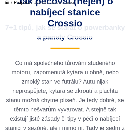
Jak pečovat (nejen) o
Vyberte měnu
Česko
Slovensko
Podpora
Jak se starat o stanici
nabíjecí stanice
Crossio
7+1 tipů, jak se starat o powerbanky
a panely Crossio
Co má společného tůrování studeného
motoru, zapomenutá kytara u ohně, nebo
zmoklý stan ve futrálu? Autu nijak
neprospějete, kytara se zkroutí a plachta
stanu možná chytne plíseň. Je tedy dobré, se
těmto nešvarům vyvarovat. A stejně tak
existují jisté zásady či tipy v péči o nabíjecí
stanici v sezóně, ale i mimo ni. Tady je sedm z