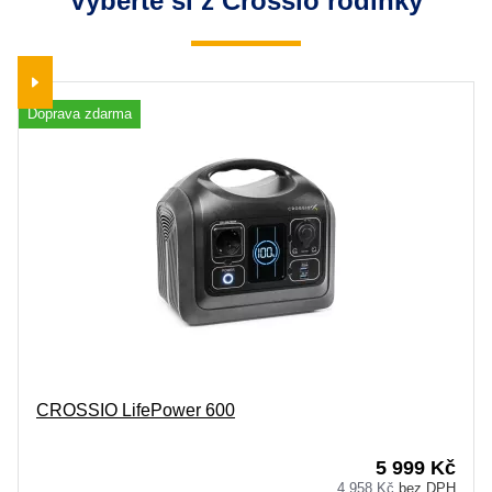
Vyberte si z Crossio rodinky
Doprava zdarma
D
CROSSIO LifePower 600
5 999 Kč
4 958 Kč
bez DPH