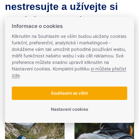
nestresujte a užívejte si
produkty Crossio
Informace o cookies
Celý článek obsahuje pouze tipy a doporučení, nikoli
Kliknutím na Souhlasím se vším budou uloženy cookies
pevně dané zásady a povinnosti.
Drtivou většinu
funkční, preferenční, analytické i marketingové -
dokážeme vám tak umožnit pohodlné používání webu,
případů stanice vydrží a má pro zvládání nežádoucích
měřit funkčnost našeho webu i vás cílit reklamou. Své
situací své ochrany (proti přebíjení, přehřátí, zkratu, vysoké
preference můžete snadno upravit kliknutím na
teplotě…). Není tedy nutné všechny tyto body bezmezně
Nastavení cookies. Kompletní politiku
si můžete přečíst
dodržovat a nechat se jimi v používání stanice paralyzovat.
zde
.
Jedná se pouze o seznam doporučení, které mohou stanici
prodloužit životnost či zabránit zbytečnému (nevědomému)
Souhlasím se vším
poškozování, když to není nutné.
Nastavení cookies