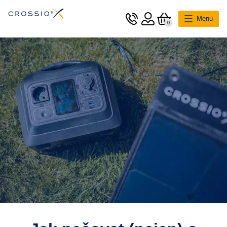
Menu
0
Hlavní kategorie
Nabíjecí stanice
Solární panely
Cestovní adaptéry
Příslušenství
O Crossio
Podpora