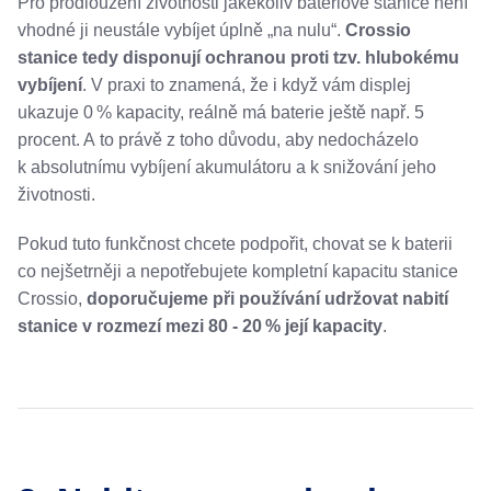
Pro prodloužení životnosti jakékoliv bateriové stanice není
vhodné ji neustále vybíjet úplně „na nulu“.
Crossio
stanice tedy disponují ochranou proti tzv. hlubokému
vybíjení
. V praxi to znamená, že i když vám displej
ukazuje 0 % kapacity, reálně má baterie ještě např. 5
procent. A to právě z toho důvodu, aby nedocházelo
k absolutnímu vybíjení akumulátoru a k snižování jeho
životnosti.
Pokud tuto funkčnost chcete podpořit, chovat se k baterii
co nejšetrněji a nepotřebujete kompletní kapacitu stanice
Crossio,
doporučujeme při používání udržovat nabití
stanice v rozmezí mezi 80 - 20 % její kapacity
.