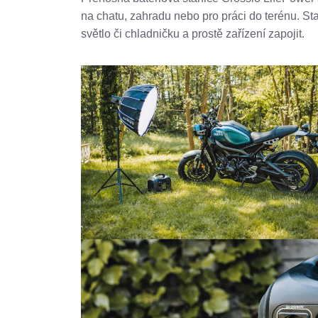
na chatu, zahradu nebo pro práci do terénu. Stač
světlo či chladničku a prostě zařízení zapojit.