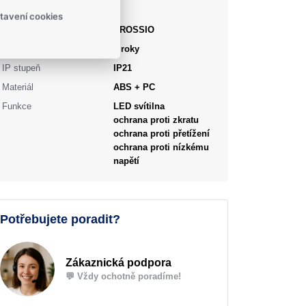
Obecné
tavení cookies
Výrobce
CROSSIO
Záruka
2 roky
IP stupeň
IP21
Materiál
ABS + PC
Funkce
LED svítilna
ochrana proti zkratu
ochrana proti přetížení
ochrana proti nízkému
napětí
Potřebujete poradit?
Zákaznická podpora
💬 Vždy ochotně poradíme!