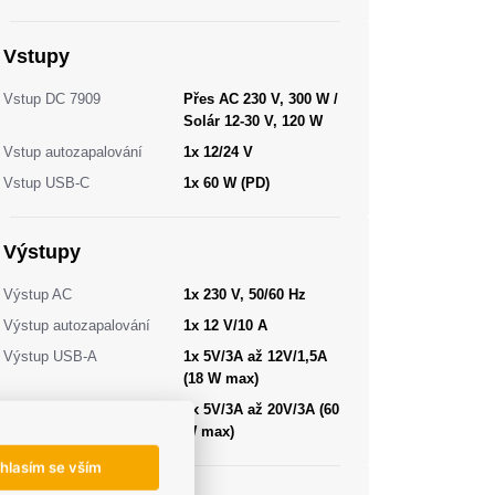
Vstupy
Vstup DC 7909
Přes AC 230 V, 300 W /
Solár 12-30 V, 120 W
Vstup autozapalování
1x 12/24 V
Vstup USB-C
1x 60 W (PD)
Výstupy
Výstup AC
1x 230 V, 50/60 Hz
Výstup autozapalování
1x 12 V/10 A
Výstup USB-A
1x 5V/3A až 12V/1,5A
(18 W max)
Výstup USB-C
1x 5V/3A až 20V/3A (60
W max)
hlasím se vším