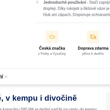
Jednoduché používání
- Stačí zapoji
displeji. Díky rukojeti a 6kilové váze 
hluk ani zápach. Disponuje ochranami 
Česká značka
Doprava zdarma
z Prahy a Vysočiny
přímo k dveřím
ní
ě, v kempu i divočině
s kapacitou 595 Wh je deální parťák na cesty, do kempu,