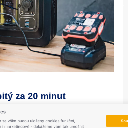
itý za 20 minut
. Na stanici najdete klasickou 230 V zásuvku s výkonem
ies
ba pro autochladničku a zároveň dva typy USB výstupů.
Sou
m se vším budou uloženy cookies funkční,
ké i marketingové - dokážeme vám tak umožnit