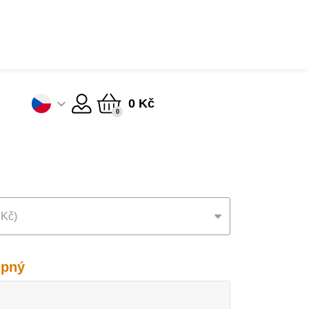
0 Kč
0
 Kč
upný