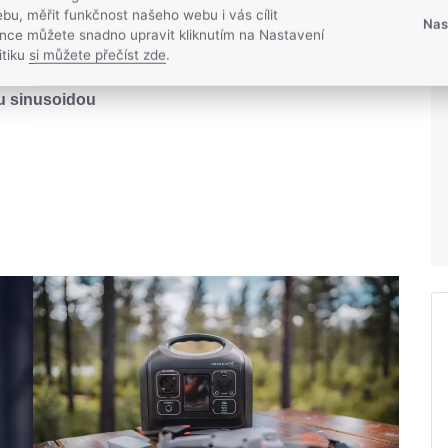
í funkci QuickCharge za 20 minut. USB-C výstup se
bu, měřit funkčnost našeho webu i vás cílit
Nas
lním výkonem 60 W je ideální pro nabíjení všech
nce můžete snadno upravit kliknutím na Nastavení
itiku
si můžete přečíst zde
.
ou sinusoidou