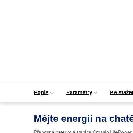
Popis
Parametry
Ke staže
Mějte energii na chat
Přenosná bateriová stanice Crossio LifePower 