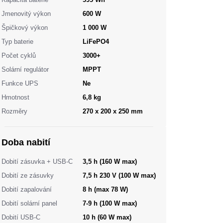
Jmenovitý výkon
600 W
Špičkový výkon
1 000 W
Typ baterie
LiFePO4
Počet cyklů
3000+
Solární regulátor
MPPT
Funkce UPS
Ne
Hmotnost
6,8 kg
Rozměry
270 x 200 x 250 mm
Doba nabití
Dobití zásuvka + USB-C
3,5 h (160 W max)
Dobití ze zásuvky
7,5 h 230 V (100 W max)
Dobití zapalování
8 h (max 78 W)
Dobití solární panel
7-9 h (100 W max)
Dobití USB-C
10 h (60 W max)