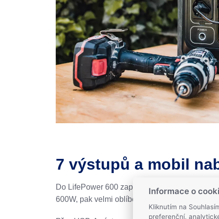
7 výstupů a mobil nab
Do LifePower 600 zapojíte vše, co potřebujete
Informace o cook
600W, pak velmi oblíbený 12voltový výstup tře
Kliknutím na Souhlasí
preferenční, analytic