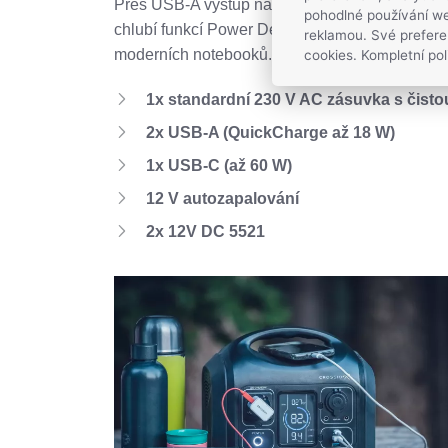
Přes USB-A výstup nabijete telefon podporujíc
pohodlné používání we
chlubí funkcí Power Delivery a se svým maximá
reklamou. Své prefere
moderních notebooků.
cookies. Kompletní pol
1x standardní 230 V AC zásuvka s čist
2x USB-A (QuickCharge až 18 W)
1x USB-C (až 60 W)
12 V autozapalování
2x 12V DC 5521