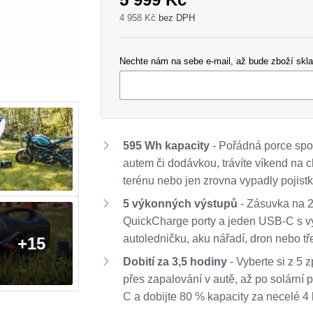
4 958 Kč
bez DPH
Nechte nám na sebe e-mail, až bude zboží sk
595 Wh kapacity
- Pořádná porce spole
autem či dodávkou, trávíte víkend na c
terénu nebo jen zrovna vypadly pojistk
5 výkonných výstupů
- Zásuvka na 2
QuickCharge porty a jeden USB-C s v
autoledničku, aku nářadí, dron nebo tř
+15
Dobití za 3,5 hodiny
- Vyberte si z 5 
přes zapalování v autě, až po solární
C a dobijte 80 % kapacity za necelé 4 