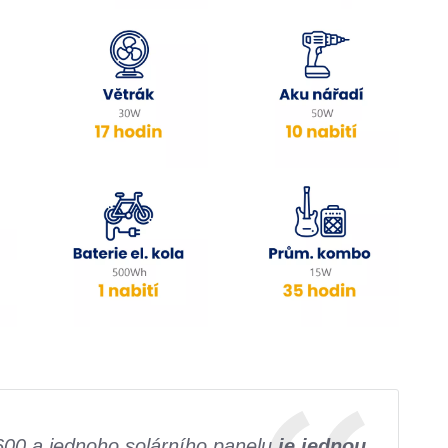
600 a jednoho solárního panelu
je jednou