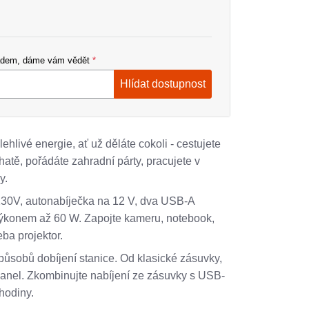
ladem, dáme vám vědět
Hlídat dostupnost
hlivé energie, ať už děláte cokoli - cestujete
hatě, pořádáte zahradní párty, pracujete v
y.
30V, autonabíječka na 12 V, dva USB-A
ýkonem až 60 W. Zapojte kameru, notebook,
eba projektor.
způsobů dobíjení stanice. Od klasické zásuvky,
 panel. Zkombinujte nabíjení ze zásuvky s USB-
hodiny.