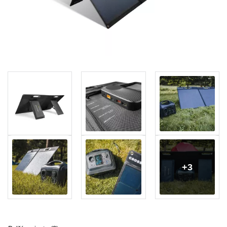
Vyberte měnu
Česko
Slovensko
+3