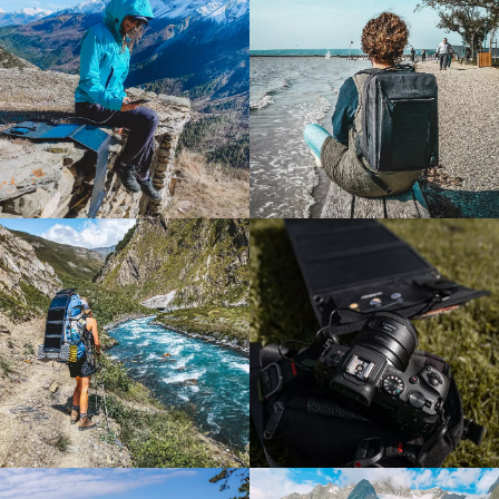
DC
18 V/100 W
Voděodolnost
IPX4
Hmotnost
4,8 kg
Rozložený panel
1052 x 765 x 4 mm
Složený panel
525 x 765 x 8 mm
Přenosný
ano
LifePower 600 dobije
panel za 7 hodin
Povrch solárního panelu je pokryt vysoce kvalitními
monokrystalickými solárními články Sunpower. Oproti