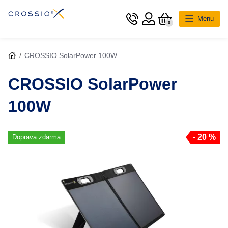
Menu
0
Hlavní kategorie
CROSSIO SolarPower 100W
Nabíjecí stanice
CROSSIO SolarPower
Solární panely
100W
Cestovní adaptéry
- 20 %
Doprava zdarma
Příslušenství
O Crossio
Podpora