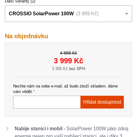
Další varianty (2)
CROSSIO SolarPower 100W
3 999 Kč
Na objednávku
4 999 Kč
3 999 Kč
3 305 Kč
bez DPH
Nechte nám na sebe e-mail, až bude zboží skladem, dáme
vám vědět
Hlídat dostupnost
Nabije stanici i mobil -
SolarPower 100W jako zdroj
energie nejen pro vaší nabíjecí stanici, ale i díky 3