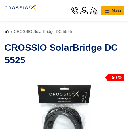
Menu
0
Hlavní kategorie
CROSSIO SolarBridge DC 5525
Nabíjecí stanice
CROSSIO SolarBridge DC
Solární panely
5525
Cestovní adaptéry
- 50 %
Příslušenství
O Crossio
Podpora