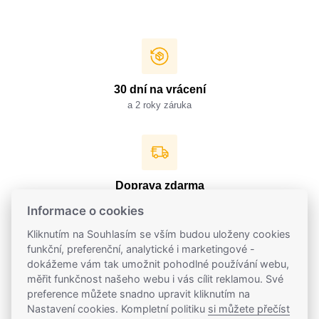
30 dní na vrácení
a 2 roky záruka
Doprava zdarma
přímo k dveřím
Informace o cookies
Kliknutím na Souhlasím se vším budou uloženy cookies
funkční, preferenční, analytické i marketingové -
dokážeme vám tak umožnit pohodlné používání webu,
měřit funkčnost našeho webu i vás cílit reklamou. Své
Česká značka
preference můžete snadno upravit kliknutím na
z Prahy a Vysočiny
Nastavení cookies. Kompletní politiku
si můžete přečíst