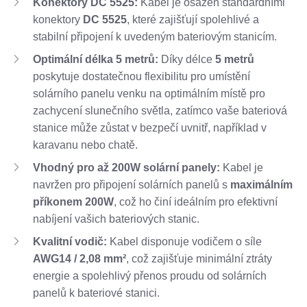
Konektory DC 5525:
Kabel je osazen standardními
konektory
DC 5525
, které zajišťují spolehlivé a
stabilní připojení k uvedeným bateriovým stanicím.
Optimální délka 5 metrů:
Díky délce
5 metrů
poskytuje dostatečnou flexibilitu pro umístění
solárního panelu venku na optimálním místě pro
zachycení slunečního světla, zatímco vaše bateriová
stanice může zůstat v bezpečí uvnitř, například v
karavanu nebo chatě.
Vhodný pro až 200W solární panely:
Kabel je
navržen pro připojení solárních panelů s
maximálním
příkonem 200W
, což ho činí ideálním pro efektivní
nabíjení vašich bateriových stanic.
Kvalitní vodič:
Kabel disponuje vodičem o síle
AWG14 / 2,08 mm²
, což zajišťuje minimální ztráty
energie a spolehlivý přenos proudu od solárních
panelů k bateriové stanici.