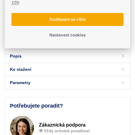
zde
.
Souhlasím se vším
Vše skladem
za 2 dny u vás
Nastavení cookies
Popis
Ke stažení
Parametry
Ke stažení
Parametry a specifikace
CROSSIO SolarBridge DC 5525 Manuál
Potřebujete poradit?
Druh kabelu
Prodlužovací kabel AWG14
Typ konektoru
DC 5525
Zákaznická podpora
Konektory
DC 5525
💬 Vždy ochotně poradíme!
Délka kabelu
5 m