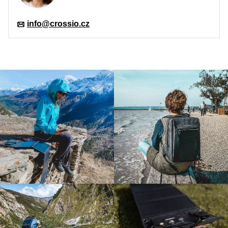
Kompatibilita
LifePower 600 2.0, LifePower
info@crossio.cz
1000, SolarPower 100W
Prodlužte své propojení
Kabel CROSSIO SolarBridge DC 5525 je
prodlužovací kabel sloužící k propojení přenosné
bateriové stanice
CROSSIO LifePower 600
2.0
a
CROSSIO LifePower 1000
. Díky délce až 5
metrů můžete stanici uvnitř vaší chaty nebo karavanu
pohodlně propojit s panely umístěnými venku. Kabel
disponuje vodičem o síle AWG14 / 2,08 mm² a jeho
maximální příkon solárního panelu pro tento kabel je
200W.