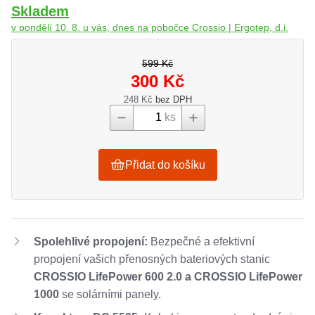
Skladem
v pondělí 10. 8. u vás, dnes na pobočce Crossio | Ergotep, d.i.
599 Kč
300 Kč
248 Kč
bez DPH
ks
Přidat do košíku
Spolehlivé propojení:
Bezpečné a efektivní
propojení vašich přenosných bateriových stanic
CROSSIO LifePower 600 2.0 a CROSSIO LifePower
1000
se solárními panely.