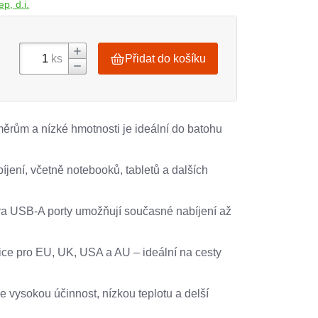
p, d.i.
ks
Přidat do košíku
rům a nízké hmotnosti je ideální do batohu
íjení, včetně notebooků, tabletů a dalších
a USB-A porty umožňují současné nabíjení až
ce pro EU, UK, USA a AU – ideální na cesty
e vysokou účinnost, nízkou teplotu a delší