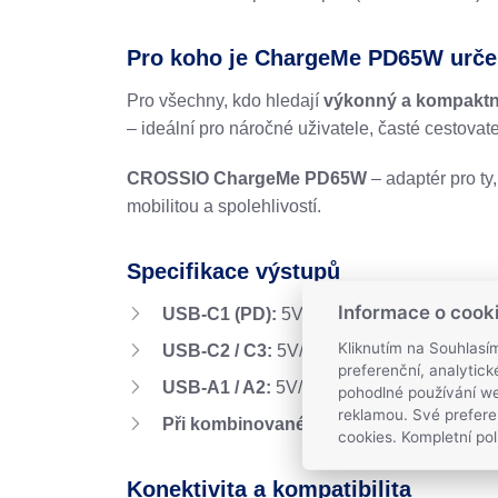
Pro koho je ChargeMe PD65W urč
Pro všechny, kdo hledají
výkonný a kompaktn
– ideální pro náročné uživatele, časté cestovate
CROSSIO ChargeMe PD65W
– adaptér pro ty
mobilitou a spolehlivostí.
Specifikace výstupů
Informace o cook
USB-C1 (PD):
5V/3A, 9V/3A, 12V/3A, 15V
Kliknutím na Souhlasí
USB-C2 / C3:
5V/3A (15 W)
preferenční, analytic
USB-A1 / A2:
5V/2.4A (12 W)
pohodlné používání we
reklamou. Své prefere
Při kombinovaném využití:
USB-C1 až 45 W
cookies. Kompletní pol
Konektivita a kompatibilita