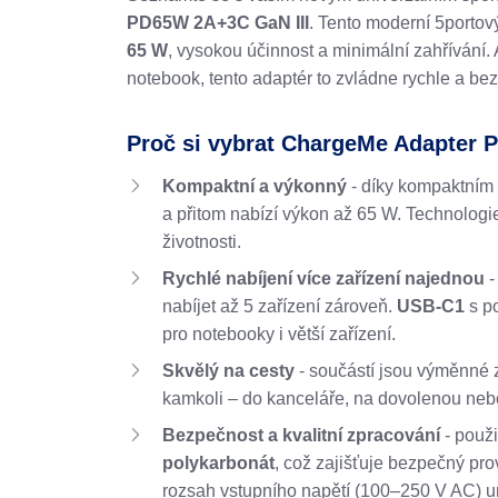
PD65W 2A+3C GaN III
. Tento moderní 5portov
65 W
, vysokou účinnost a minimální zahřívání. A
notebook, tento adaptér to zvládne rychle a be
Proč si vybrat ChargeMe Adapter
Kompaktní a výkonný
- díky kompaktním
a přitom nabízí výkon až 65 W. Technolog
životnosti.
Rychlé nabíjení více zařízení najednou
-
nabíjet až 5 zařízení zároveň.
USB-C1
s p
pro notebooky i větší zařízení.
Skvělý na cesty
- součástí jsou výměnné 
kamkoli – do kanceláře, na dovolenou neb
Bezpečnost a kvalitní zpracování
- použi
polykarbonát
, což zajišťuje bezpečný pro
rozsah vstupního napětí (100–250 V AC) um