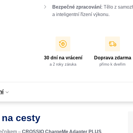
Bezpečné zpracování:
Tělo z samoz
a inteligentní řízení výkonu.
30 dní na vrácení
Doprava zdarma
a 2 roky záruka
přímo k dveřím
ní
 na cesty
lečníkem –
CROSSIO ChargeMe Adapter PLUS