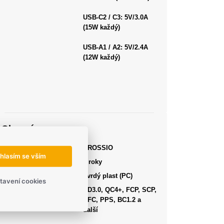
USB-C2 / C3:
5V/3.0A
(15W každý)
USB-A1 / A2:
5V/2.4A
(12W každý)
Obecné
Výrobce
CROSSIO
hlasím se vším
Záruka
2 roky
Materiál
Tvrdý plast (PC)
tavení cookies
Funkce
PD3.0, QC4+, FCP, SCP,
AFC, PPS, BC1.2 a
další