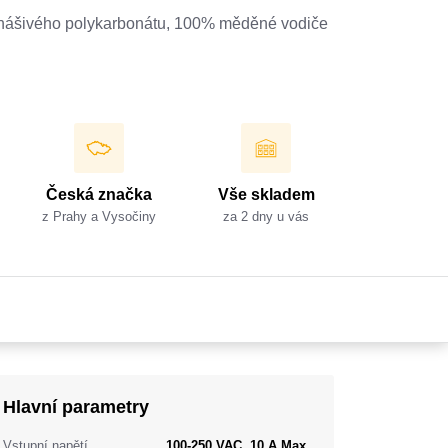
hášivého polykarbonátu, 100% měděné vodiče
Česká značka
Vše skladem
z Prahy a Vysočiny
za 2 dny u vás
Hlavní parametry
Vstupní napětí
100-250 VAC, 10 A Max