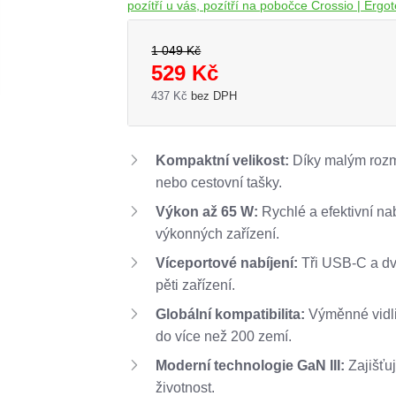
pozítří u vás, pozítří na pobočce Crossio | Ergote
1 049 Kč
529 Kč
437 Kč
bez DPH
Kompaktní velikost:
Díky malým rozmě
nebo cestovní tašky.
Výkon až 65 W:
Rychlé a efektivní nab
výkonných zařízení.
Víceportové nabíjení:
Tři USB-C a dv
pěti zařízení.
Globální kompatibilita:
Výměnné vidli
do více než 200 zemí.
Moderní technologie GaN III:
Zajišťuj
životnost.