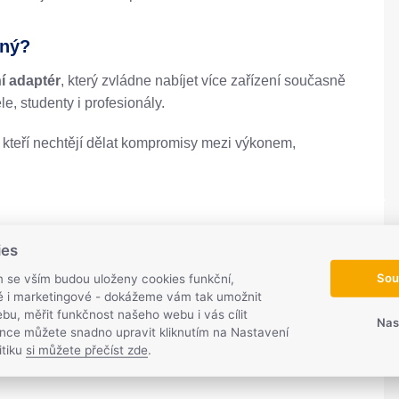
ený?
í adaptér
, který zvládne nabíjet více zařízení současně
le, studenty i profesionály.
, kteří nechtějí dělat kompromisy mezi výkonem,
ies
/3A, 20V/3.25A (až 65 W)
Sou
m se vším budou uloženy cookies funkční,
ké i marketingové - dokážeme vám tak umožnit
bu, měřit funkčnost našeho webu i vás cílit
Nas
nce můžete snadno upravit kliknutím na Nastavení
, ostatní porty dle specifikací
itiku
si můžete přečíst zde
.