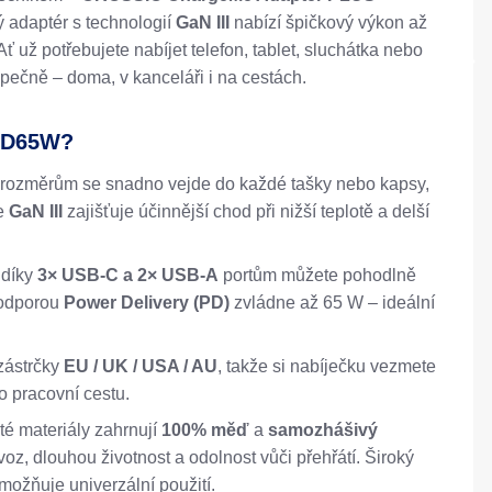
ý adaptér s technologií
GaN III
nabízí špičkový výkon až
ť už potřebujete nabíjet telefon, tablet, sluchátka nebo
zpečně – doma, v kanceláři i na cestách.
 PD65W?
 rozměrům se snadno vejde do každé tašky nebo kapsy,
ie
GaN III
zajišťuje účinnější chod při nižší teplotě a delší
 díky
3× USB-C a 2× USB-A
portům můžete pohodlně
odporou
Power Delivery (PD)
zvládne až 65 W – ideální
zástrčky
EU / UK / USA / AU
, takže si nabíječku vezmete
o pracovní cestu.
té materiály zahrnují
100% měď
a
samozhášivý
voz, dlouhou životnost a odolnost vůči přehřátí. Široký
ožňuje univerzální použití.