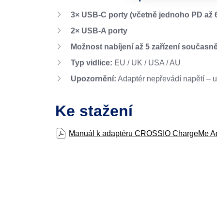
3× USB-C porty (včetně jednoho PD až 
2× USB-A porty
Možnost nabíjení až 5 zařízení současn
Typ vidlice:
EU / UK / USA / AU
Upozornění:
Adaptér nepřevádí napětí – 
Ke stažení
Manuál k adaptéru CROSSIO ChargeMe A