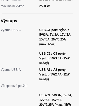
Maximální výkon
2500 W
Výstupy
Výstup USB-C
USB-C1 port:
Výstup
5V/3A, 9V/3A, 12V/3A,
15V/3A, 20V/3.25A
(max. 65W)
USB-C2 / C3 porty:
Výstup 5V/3.0A (15W
každý)
Výstup USB-A
USB-A1 / A2 porty:
Výstup 5V/2.4A (12W
každý)
Víceportové použití
USB-C1:
5V/3A, 9V/3A,
12V/3A, 15V/3A,
20V/2.25A (max. 45W)