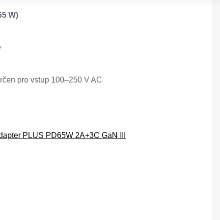
65 W)
ě
určen pro vstup 100–250 V AC
dapter PLUS PD65W 2A+3C GaN III