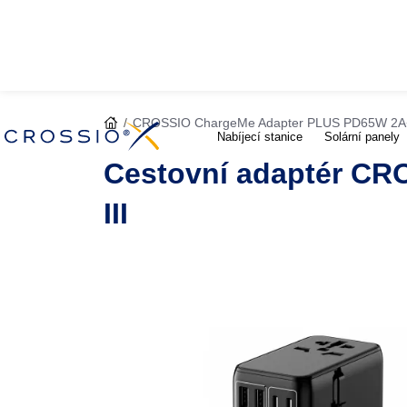
CROSSIO ChargeMe Adapter PLUS PD65W 2A+
Nabíjecí stanice
Solární panely
Cestovní adaptér C
III